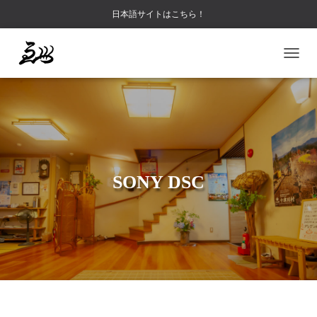
日本語サイトはこちら！
ナ
ビ
ゲ
ー
シ
ョ
ン
を
切
SONY DSC
り
替
え